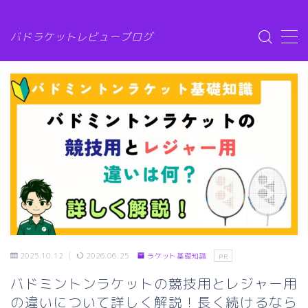
G-6XMZG3SLW7
バドラケットレビューブログ
MENU
ラケット比較
ガット比較
シューズ比較
シャトル比較
バドトピック
2025.10.12
2026.06.25
ラケット基礎知識
PR
バドミントンラケットの競技用とレジャー用
お問い合わせ
の違いについて詳しく解説！長く続けるなら