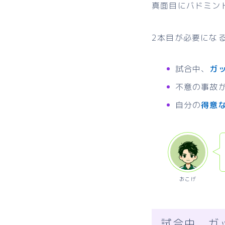
真面目にバドミン
2本目が必要にな
試合中、
ガ
不意の事故
自分の
得意
おこげ
試合中、ガ