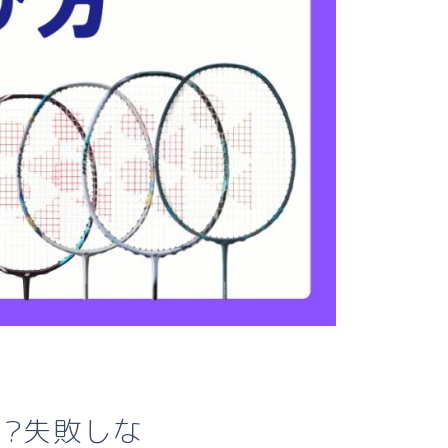
?失敗しな