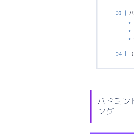
バドミン
ング