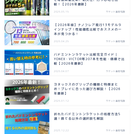
較！【2026年最新】
2026.05.19
ラケット基礎知識
【2026年版】ナノフレア現行13モデルラ
インナップ！性能徹底比較でおススメの一
本が見つかる！
2026.04.29
ラケット基礎知識
バドミントンラケット比較完全ガイド｜
YONEX・VICTOR等207本を性能・価格で比
較【2026年最新】
2026.04.07
ラケット基礎知識
ヨネックスのグリップの種類と特徴まと
め！プレイに合った選び方解説！【2026
年最新】
2026.01.12
ラケット基礎知識
折れたバドミントンラケットの処理方法5
選！捨てる以外の選択肢も解説
2025.12.22
ラケット基礎知識