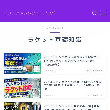
G-6XMZG3SLW7
バドラケットレビューブログ
MENU
CATEGORY
ラケット比較
ラケット基礎知識
ガット比較
バドミントンのガット張り替えを宅配で｜
シューズ比較
自分のラケットを送れるショップ比較
【2026年】
2026.06.07
ラケット基礎知識
シャトル比較
バドミントンラケット診断｜4問答えるだけ
で1本が決まる【実機レビュー16本から厳
バドトピック
選】
2026.05.31
ラケット基礎知識
お問い合わせ
バドミントンシャトルおすすめ５選｜価格
を毎週自動更新、耐久性、打ち心地も比