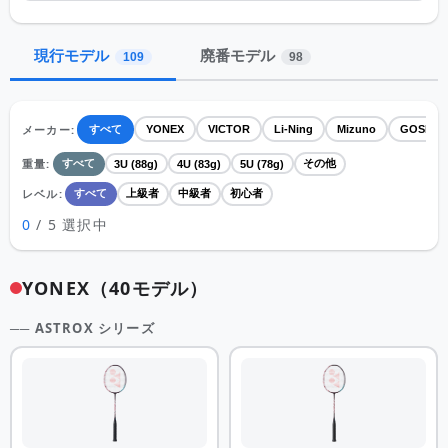
現行モデル
廃番モデル
109
98
メーカー:
すべて
YONEX
VICTOR
Li-Ning
Mizuno
GOSEN
重量:
すべて
その他
3U (88g)
4U (83g)
5U (78g)
レベル:
すべて
上級者
中級者
初心者
0
/ 5 選択中
YONEX（40モデル）
── ASTROX シリーズ