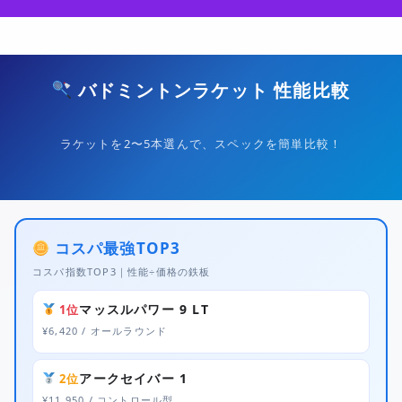
G-6XMZG3SLW7
バドミントンラケット 性能比較
ラケットを2〜5本選んで、スペックを簡単比較！
コスパ最強TOP3
コスパ指数TOP3｜性能÷価格の鉄板
マッスルパワー 9 LT
1位
¥6,420 / オールラウンド
アークセイバー 1
2位
¥11,950 / コントロール型