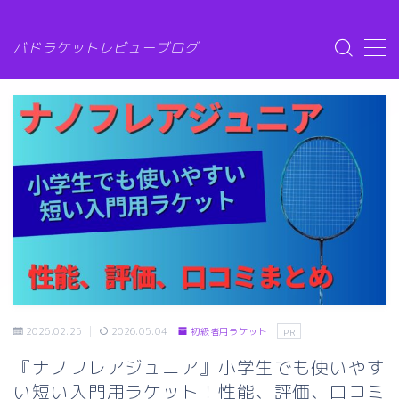
G-6XMZG3SLW7
バドラケットレビューブログ
MENU
ラケット比較
ガット比較
シューズ比較
シャトル比較
バドトピック
2026.02.25
2026.05.04
初級者用ラケット
PR
『ナノフレアジュニア』小学生でも使いやす
お問い合わせ
い短い入門用ラケット！性能、評価、口コミ