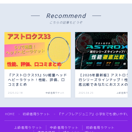
Recommend
こちらの記事もどうぞ
『アストロクス33』5U軽量ヘッド
【2026年最新版】アストロク
ヘビーラケット！性能、評価、口
行シリーズラインナップ！性
コミまとめ
底比較であなたにおススメの1
が見つかる！
2026.02.18
中級者用ラケット
2026.04.29
上級者用ラケ
HOME
初級者用ラケット
『ナノフレアジュニア』小学生でも使いやすい
＞
＞
上級者用ラケット
中級者用ラケット
初級者用ラケット