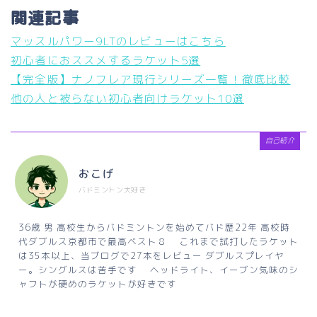
関連記事
マッスルパワー9LTのレビューはこちら
初心者におススメするラケット5選
【完全版】ナノフレア現行シリーズ一覧！徹底比較
他の人と被らない初心者向けラケット10選
自己紹介
おこげ
バドミントン大好き
36歳 男 高校生からバドミントンを始めてバド歴22年 高校時
代ダブルス京都市で最高ベスト８ これまで試打したラケット
は35本以上、当ブログで27本をレビュー ダブルスプレイヤ
ー。シングルスは苦手です ヘッドライト、イーブン気味のシ
ャフトが硬めのラケットが好きです