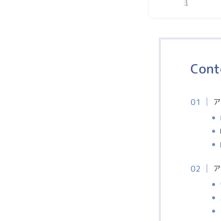
Cont
ア
ア