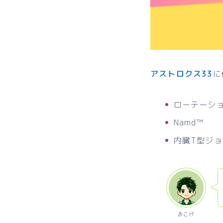
アストロクス33
に
ローテーシ
Namd™
内臓T型ジ
おこげ