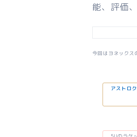
能、評価
今回はヨネックス
アストロク
5Uのラケ