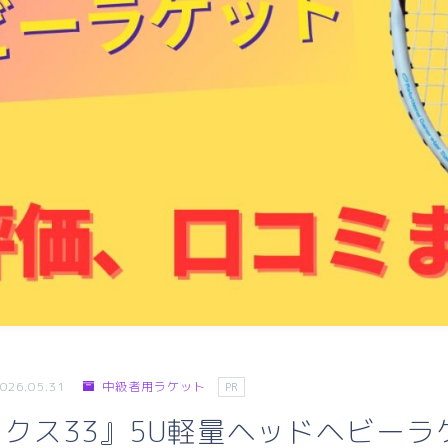
026.05.31
中級者用ラケット
PR
クス33』5U軽量ヘッドヘビーラ